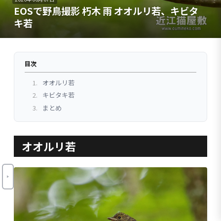
EOSで野鳥撮影 朽木 雨 オオルリ若、キビタ
キ若
目次
1.
オオルリ若
2.
キビタキ若
3.
まとめ
オオルリ若