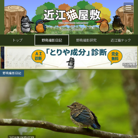
トップ
野鳥撮影日記
野鳥撮影研究
近江猫テック
野鳥撮影日記
2026年06月07日