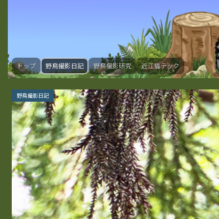
トップ
野鳥撮影日記
野鳥撮影研究
近江猫テック
野鳥撮影日記