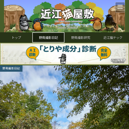
トップ
野鳥撮影日記
野鳥撮影研究
近江猫テック
野鳥撮影日記