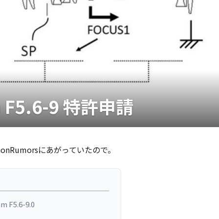
m F5.6-9 特許申請
nonRumorsにあがっていたので。
 F5.6-9.0