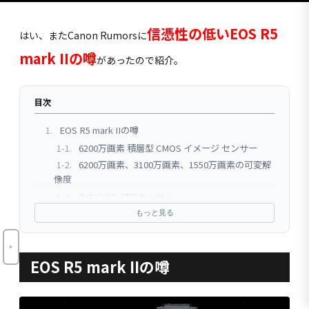
信憑性の低いEOS R5
はい、またCanon Rumorsに
mark IIの噂
があったので紹介。
目次
1.
EOS R5 mark IIの噂
1-1.
6200万画素 積層型 CMOS イメージ センサー
1-2.
6200万画素、3100万画素、1550万画素の可変解
像度
1-3.
DIGIC X2sプロセッサー
2.
まとめ
もっと見る
EOS R5 mark IIの噂