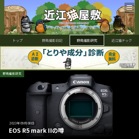
トップ
野鳥撮影日記
野鳥撮影研究
近江猫テック
野鳥撮影研究
2023年09月08日
EOS R5 mark IIの噂