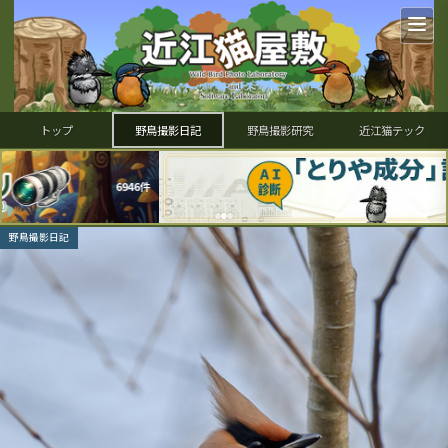
トップ
野鳥撮影日記
野鳥撮影研究
近江猫テック
野鳥撮影日記