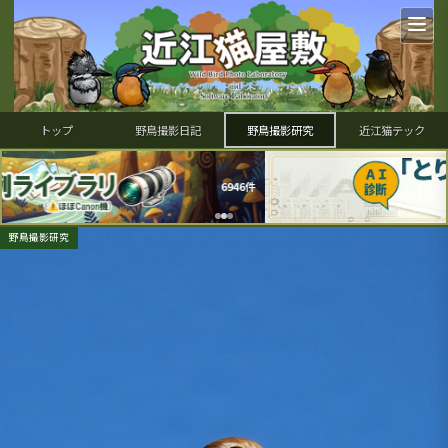
トップ
野鳥撮影日記
野鳥撮影研究
近江猫テック
件
野鳥撮影研究