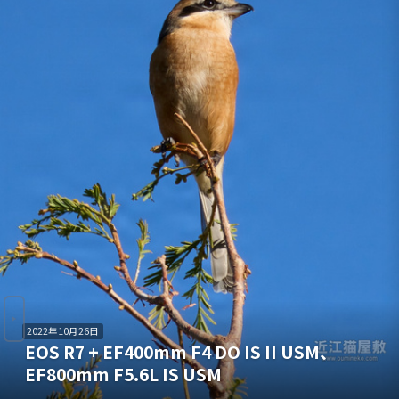
2022年10月26日
EOS R7 + EF400mm F4 DO IS II USM、
EF800mm F5.6L IS USM