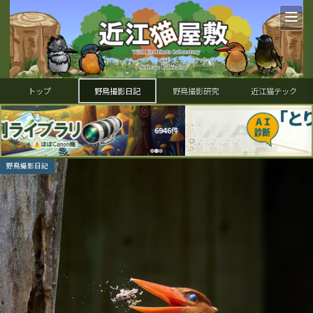
トップ
野鳥撮影日記
野鳥撮影研究
近江猫テック
件
野鳥撮影日記