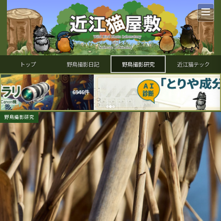
トップ
野鳥撮影日記
野鳥撮影研究
近江猫テック
野鳥撮影研究