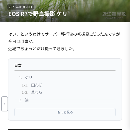
2023年05月20日
EOS R7で野鳥撮影 ケリ
はい、というわけでサーバー移行後の初探鳥...だったんですが
今日は用事が。
近場でちょっとだけ撮ってきました。
目次
1.
ケリ
1-1.
田んぼ
1-2.
草むら
2.
猫
3.
まとめ
もっと見る
3-1.
朽木
3-2.
AI現像