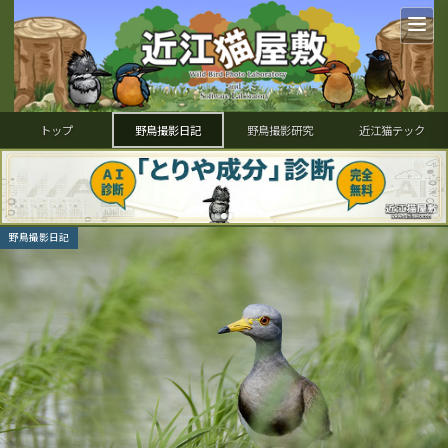
トップ
野鳥撮影日記
野鳥撮影研究
近江猫テック
野鳥撮影日記