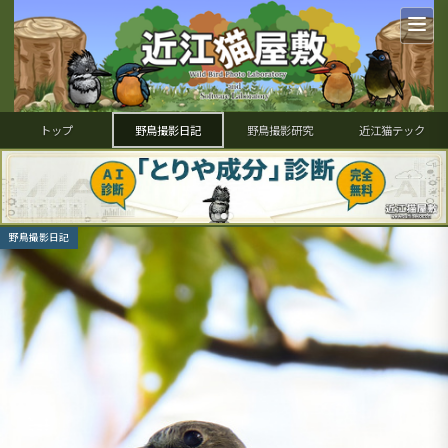
トップ
野鳥撮影日記
野鳥撮影研究
近江猫テック
野鳥撮影日記