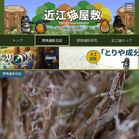
トップ
野鳥撮影日記
野鳥撮影研究
近江猫テック
野鳥撮影日記