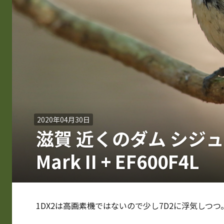
2020年04月30日
滋賀 近くのダム シジュウ
Mark II + EF600F4L
1DX2は高画素機ではないので少し7D2に浮気しつつ