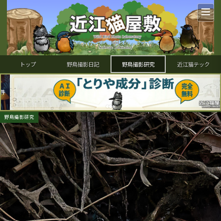
トップ
野鳥撮影日記
野鳥撮影研究
近江猫テック
野鳥撮影研究