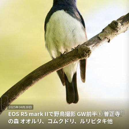
2025年04月28日
EOS R5 mark IIで野鳥撮影 GW前半① 普正寺
の森 オオルリ、コムクドリ、ルリビタキ他