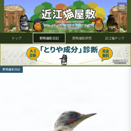
トップ
野鳥撮影日記
野鳥撮影研究
近江猫テック
野鳥撮影日記