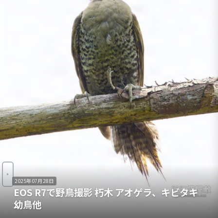
2025年07月28日
EOS R7で野鳥撮影 朽木 アオゲラ、キビタキ
幼鳥他