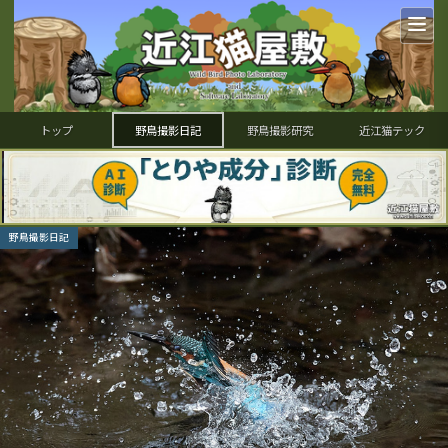
トップ
野鳥撮影日記
野鳥撮影研究
近江猫テック
野鳥撮影日記