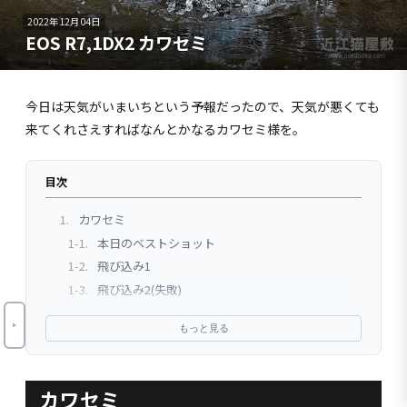
2022年12月04日
EOS R7,1DX2 カワセミ
今日は天気がいまいちという予報だったので、天気が悪くても
来てくれさえすればなんとかなるカワセミ様を。
目次
1.
カワセミ
1-1.
本日のベストショット
1-2.
飛び込み1
1-3.
飛び込み2(失敗)
1-4.
大きな魚おひろめ
もっと見る
1-5.
飲み込み
1-6.
水浴び1
1-7.
水浴び2
カワセミ
1-8.
水浴び3