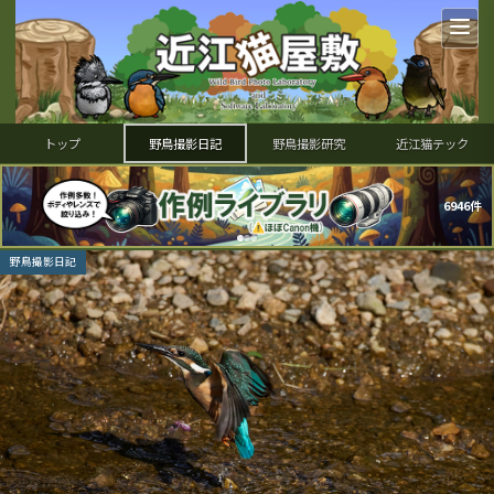
トップ
野鳥撮影日記
野鳥撮影研究
近江猫テック
6946件
野鳥撮影日記