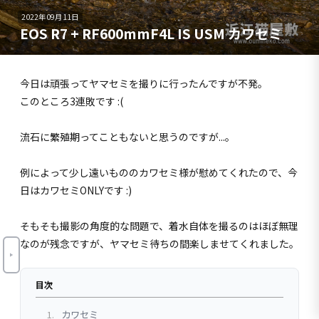
2022年09月11日
EOS R7 + RF600mmF4L IS USM カワセミ
今日は頑張ってヤマセミを撮りに行ったんですが不発。
このところ3連敗です :(
流石に繁殖期ってこともないと思うのですが...。
例によって少し遠いもののカワセミ様が慰めてくれたので、今
日はカワセミONLYです :)
そもそも撮影の角度的な問題で、着水自体を撮るのはほぼ無理
なのが残念ですが、ヤマセミ待ちの間楽しませてくれました。
目次
1.
カワセミ