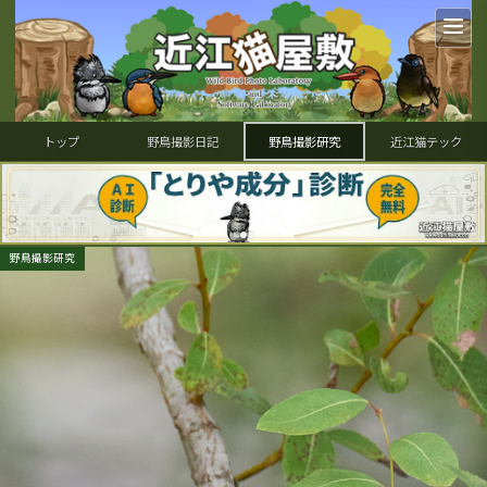
トップ
野鳥撮影日記
野鳥撮影研究
近江猫テック
野鳥撮影研究