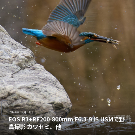
2024年02月01日
EOS R3+RF200-800mm F6.3-9 IS USMで野
鳥撮影 カワセミ、他