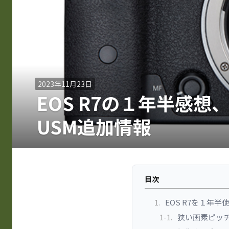
2023年11月23日
EOS R7の１年半感想、RF2
USM追加情報
目次
1.
EOS R7を１年
1-1.
狭い画素ピッチ