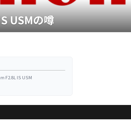
 IS USMの噂
m F2.8L IS USM