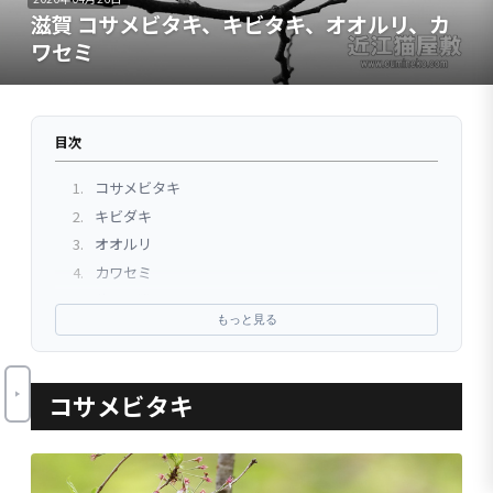
滋賀 コサメビタキ、キビタキ、オオルリ、カ
ワセミ
目次
1.
コサメビタキ
2.
キビダキ
3.
オオルリ
4.
カワセミ
5.
茂みの猫
もっと見る
6.
ホウジロ
7.
メジロ(モノクロ)
8.
ジッツオ ジンバル雲台 GHFG1
コサメビタキ