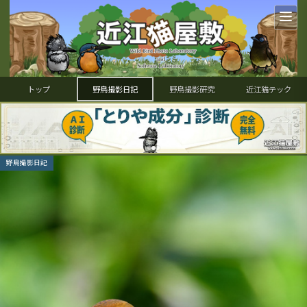
トップ
野鳥撮影日記
野鳥撮影研究
近江猫テック
野鳥撮影日記