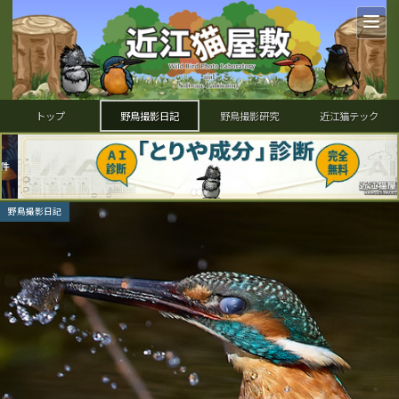
トップ
野鳥撮影日記
野鳥撮影研究
近江猫テック
野鳥撮影日記