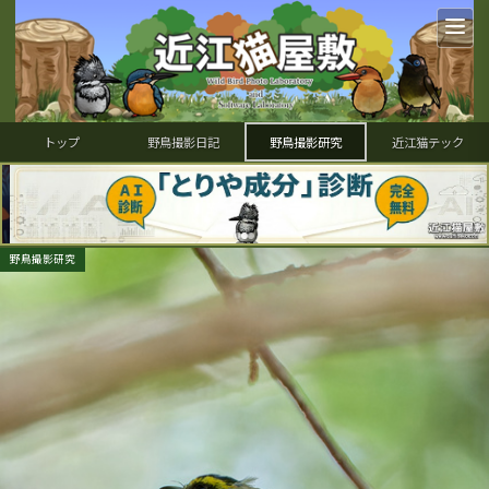
トップ
野鳥撮影日記
野鳥撮影研究
近江猫テック
野鳥撮影研究