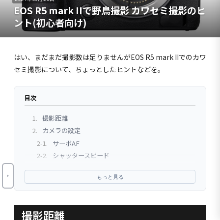
EOS R5 mark IIで野鳥撮影 カワセミ撮影のヒ
ント(初心者向け)
はい、まだまだ撮影数は足りませんがEOS R5 mark IIでのカワ
セミ撮影について、ちょっとしたヒントなどを。
目次
1.
撮影距離
2.
カメラの設定
2-1.
サーボAF
2-2.
シャッタースピード
2-3.
露出補正
もっと見る
2-4.
プリ撮影
2-5.
C-RAW
2-6.
AF設定
撮影距離
2-6-1.
サーボAF中の全域トラッキング