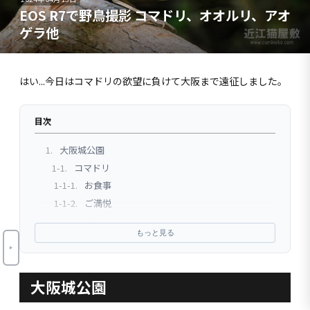
EOS R7で野鳥撮影 コマドリ、オオルリ、アオ
ゲラ他
はい...今日はコマドリの欲望に負けて大阪まで遠征しました。
目次
1.
大阪城公園
1-1.
コマドリ
1-1-1.
お食事
1-1-2.
ご満悦
1-1-3.
連写
もっと見る
1-1-4.
シチュエーション
1-2.
オオルリ
1-2-1.
久しぶり
大阪城公園
1-2-2.
メス
1-3.
センダイムシクイ