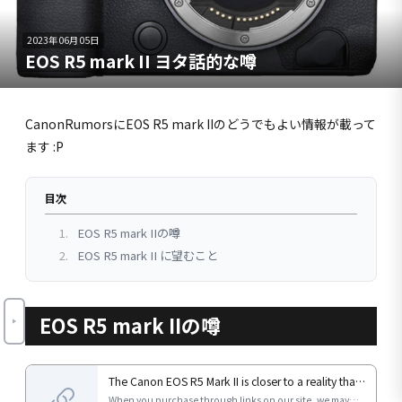
2023年06月05日
EOS R5 mark II ヨタ話的な噂
CanonRumorsにEOS R5 mark IIのどうでもよい情報が載って
ます :P
目次
1.
EOS R5 mark IIの噂
2.
EOS R5 mark II に望むこと
EOS R5 mark IIの噂
The Canon EOS R5 Mark II is closer to a reality than
Canon&#039;s claims - Canon Rumors
When you purchase through links on our site, we may