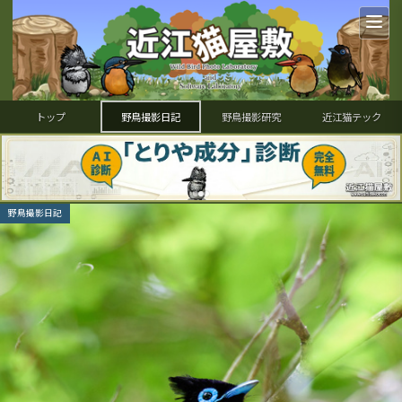
トップ
野鳥撮影日記
野鳥撮影研究
近江猫テック
野鳥撮影日記